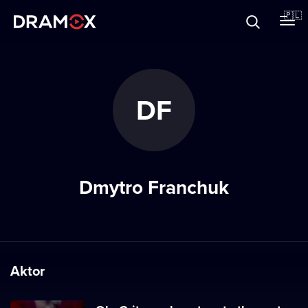
O Dramoxie
🇵🇱
Karty podarunkowe
DF
Zarejestruj się
Dmytro Franchuk
Aktor