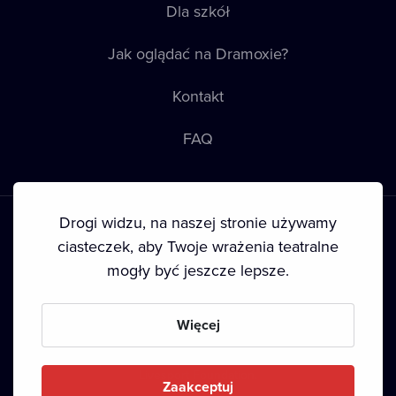
Dla szkół
Jak oglądać na Dramoxie?
Kontakt
FAQ
Drogi widzu, na naszej stronie używamy
ciasteczek, aby Twoje wrażenia teatralne
mogły być jeszcze lepsze.
Warunki korzystania
•
Polityka prywatności
•
Ciasteczka
•
Prawa autorskie
Więcej
Since September 2024, Dramox s.r.o. is owned by the
Livesport Foundation.
Zaakceptuj