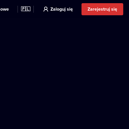
kowe
🇵🇱
Zaloguj się
Zarejestruj się