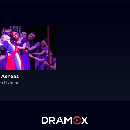
 Aeneas
a Ukraine