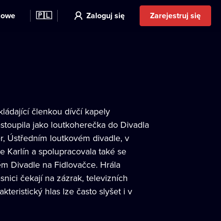
kowe
🇵🇱
Zaloguj się
Zarejestruj się
ádající členkou dívčí kapely
toupila jako loutkoherečka do Divadla
ér, Ústředním loutkovém divadle, v
 Karlín a spolupracovala také se
m Divadle na Fidlovačce. Hrála
nici čekají na zázrak, televizních
kteristický hlas lze často slyšet i v