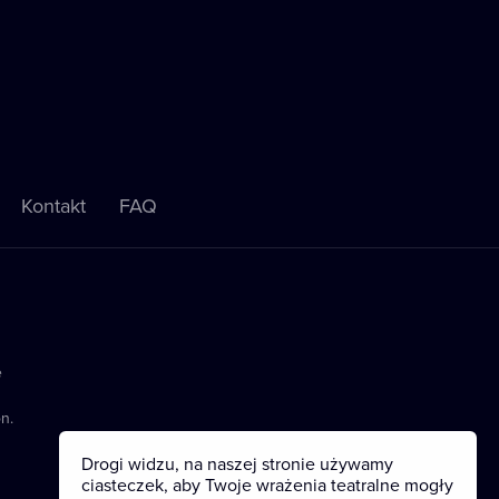
Kontakt
FAQ
e
n.
Drogi widzu, na naszej stronie używamy
ciasteczek, aby Twoje wrażenia teatralne mogły