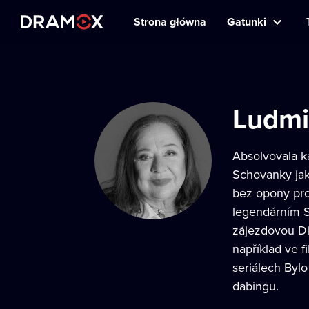
Strona główna
Gatunki
Ludmi
Absolvovala k
Schovanky jak
bez opony pro 
legendárním S
zájezdovou Di
například ve f
seriálech Bylo 
dabingu.