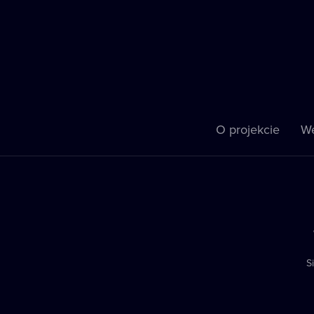
O projekcie
We
S