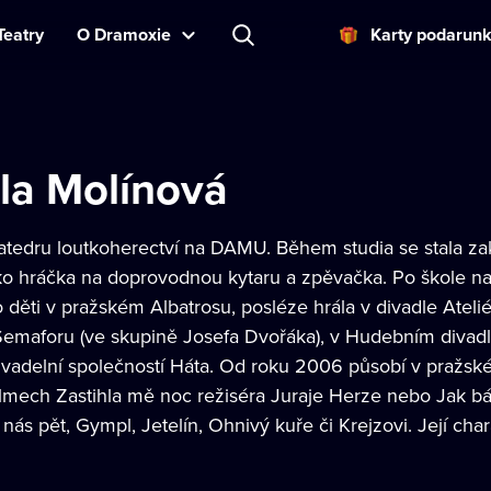
Teatry
O Dramoxie
Karty podarun
la Molínová
atedru loutkoherectví na DAMU. Během studia se stala zakl
o hráčka na doprovodnou kytaru a zpěvačka. Po škole nas
děti v pražském Albatrosu, posléze hrála v divadle Ateli
emaforu (ve skupině Josefa Dvořáka), v Hudebním divadle
vadelní společností Háta. Od roku 2006 působí v pražské
ilmech Zastihla mě noc režiséra Juraje Herze nebo Jak bás
nás pět, Gympl, Jetelín, Ohnivý kuře či Krejzovi. Její chara