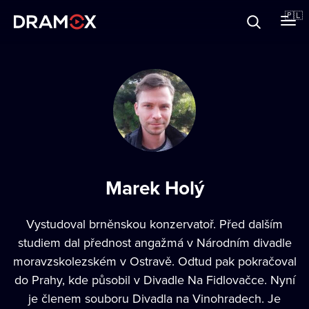
O Dramoxie
🇵🇱
Karty podarunkowe
Zarejestruj się
Marek Holý
Vystudoval brněnskou konzervatoř. Před dalším
studiem dal přednost angažmá v Národním divadle
moravzskolezském v Ostravě. Odtud pak pokračoval
do Prahy, kde působil v Divadle Na Fidlovačce. Nyní
je členem souboru Divadla na Vinohradech. Je