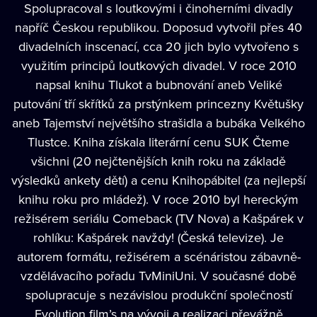
Spolupracoval s loutkovými i činoherními divadly
napříč Českou republikou. Doposud vytvořil přes 40
divadelních inscenací, cca 20 jich bylo vytvořeno s
využitím principů loutkových divadel. V roce 2010
napsal knihu Tlukot a bubnování aneb Veliké
putování tří skřítků za prstýnkem princezny Květušky
aneb Tajemství největšího strašidla a bubáka Velkého
Tlustce. Kniha získala literární cenu SUK Čteme
všichni (20 nejčtenějších knih roku na základě
výsledků ankety dětí) a cenu Knihopábitel (za nejlepší
knihu roku pro mládež). V roce 2010 byl hereckým
režisérem seriálu Comeback (TV Nova) a Kašpárek v
rohlíku: Kašpárek navždy! (Česká televize). Je
autorem formátu, režisérem a scénáristou zábavně-
vzdělávacího pořadu TvMiniUni. V současné době
spolupracuje s nezávislou produkční společností
Evolution film’s na vývoji a realizaci převážně