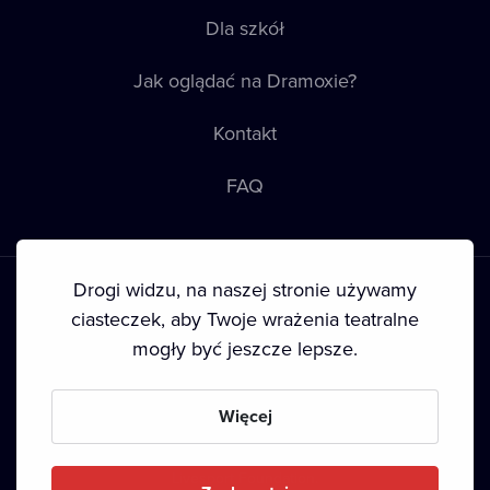
Dla szkół
Jak oglądać na Dramoxie?
Kontakt
FAQ
Drogi widzu, na naszej stronie używamy
ciasteczek, aby Twoje wrażenia teatralne
mogły być jeszcze lepsze.
Warunki korzystania
•
Polityka prywatności
•
Ciasteczka
•
Prawa autorskie
Więcej
Since September 2024, Dramox s.r.o. is owned by the
Livesport Foundation.