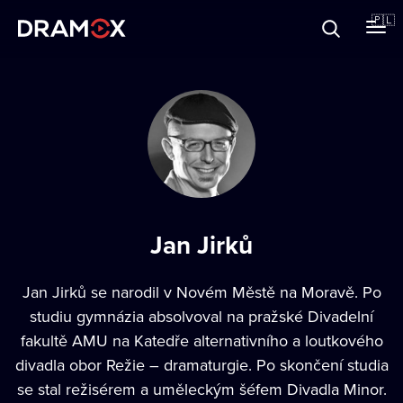
O Dramoxie
🇵🇱
Karty podarunkowe
Zarejestruj się
Jan Jirků
Jan Jirků se narodil v Novém Městě na Moravě. Po
studiu gymnázia absolvoval na pražské Divadelní
fakultě AMU na Katedře alternativního a loutkového
divadla obor Režie – dramaturgie. Po skončení studia
se stal režisérem a uměleckým šéfem Divadla Minor.