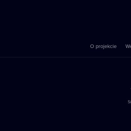
O projekcie
We
S