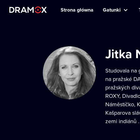
Strona główna
Gatunki
Jitka
Studovala na 
na pražské DA
pražských div
ROXY, Divadlo
Náměstíčko, Kr
Kašparova slá
zemi indiánů .