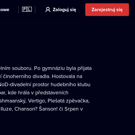
kowe
🇵🇱
Zaloguj się
Zarejestruj się
lním souboru. Po gymnáziu byla přijata
 činoherního divadla. Hostovala na
 NoD-divadelní prostor hudebního klubu
r, kde hrála v představeních
ishmaanský, Vertigo, Plešatá zpěvačka,
 Iluze, Chanson? Šanson! či Srpen v