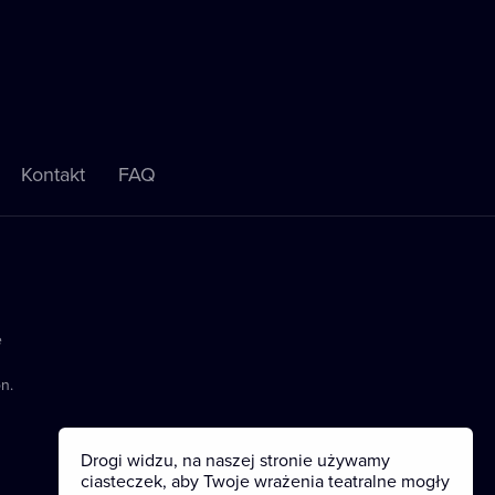
Kontakt
FAQ
e
n.
Drogi widzu, na naszej stronie używamy
ciasteczek, aby Twoje wrażenia teatralne mogły