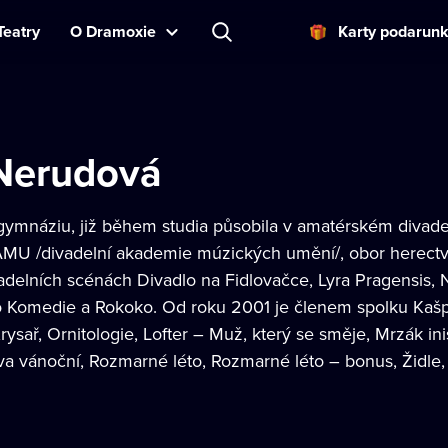
Teatry
O Dramoxie
Karty podarun
 Nerudová
gymnáziu, již během studia působila v amatérském divade
MU /divadelní akademie múzických umění/, obor herectví
adelních scénách Divadlo na Fidlovačce, Lyra Pragensis,
 Komedie a Rokoko. Od roku 2001 je členem spolku Kašpa
ysař, Ornitologie, Lofter – Muž, který se směje, Mrzák in
va vánoční, Rozmarné léto, Rozmarné léto – bonus, Židle,