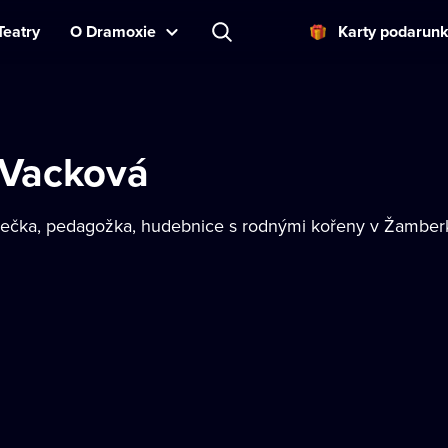
Teatry
O Dramoxie
Karty podarun
a Vacková
rečka, pedagožka, hudebnice s rodnými kořeny v Žamber