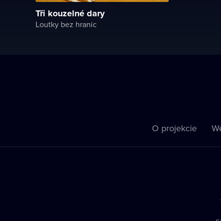
Tři kouzelné dary
Loutky bez hranic
O projekcie
We