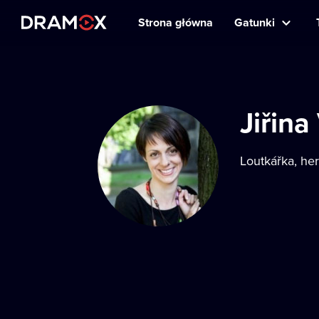
Strona główna
Gatunki
Jiřin
Loutkářka, he