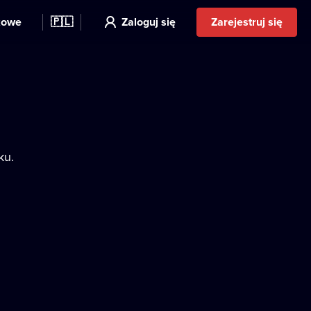
kowe
🇵🇱
Zaloguj się
Zarejestruj się
ku.