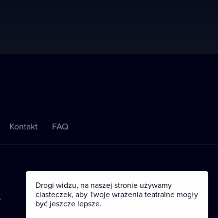
Kontakt
FAQ
Drogi widzu, na naszej stronie używamy
ciasteczek, aby Twoje wrażenia teatralne mogły
e
być jeszcze lepsze.