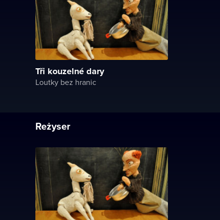
Tři kouzelné dary
Loutky bez hranic
Reżyser