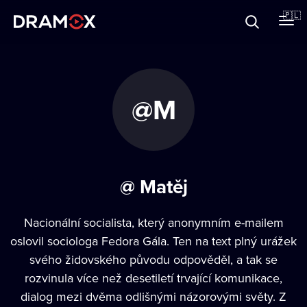
O Dramoxie
🇵🇱
Karty podarunkowe
@M
Zarejestruj się
@ Matěj
Nacionální socialista, který anonymním e-mailem
oslovil sociologa Fedora Gála. Ten na text plný urážek
svého židovského původu odpověděl, a tak se
rozvinula více než desetiletí trvající komunikace,
dialog mezi dvěma odlišnými názorovými světy. Z