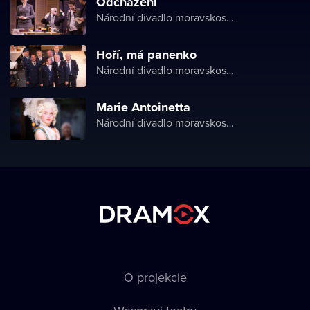
Odcházení
Národní divadlo moravskoslezské
Hoří, má panenko
Národní divadlo moravskoslezské
Marie Antoinetta
Národní divadlo moravskoslezské
O projekcie