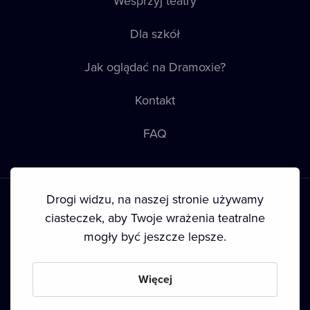
Wesprzyj teatry
Dla szkół
Jak oglądać na Dramoxie?
Kontakt
FAQ
Drogi widzu, na naszej stronie używamy
ciasteczek, aby Twoje wrażenia teatralne
mogły być jeszcze lepsze.
Warunki korzystania
•
Polityka prywatności
•
Ciasteczka
•
Prawa autorskie
Więcej
Since September 2024, Dramox s.r.o. is owned by the