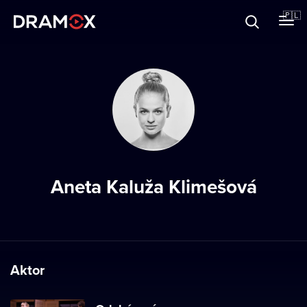
O Dramoxie
🇵🇱
Karty podarunkowe
Zarejestruj się
Aneta Kaluža Klimešová
Aktor