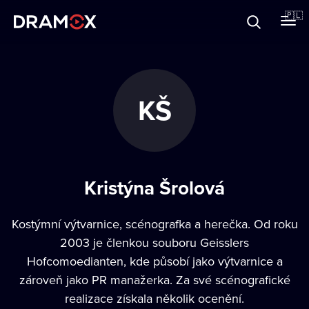
O Dramoxie
🇵🇱
Karty podarunkowe
KŠ
Zarejestruj się
Kristýna Šrolová
Kostýmní výtvarnice, scénografka a herečka. Od roku
2003 je členkou souboru Geisslers
Hofcomoedianten, kde působí jako výtvarnice a
zároveň jako PR manažerka. Za své scénografické
realizace získala několik ocenění.