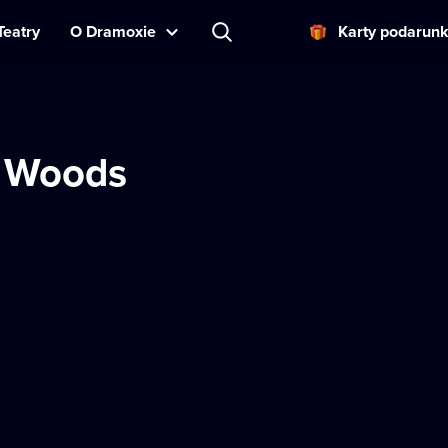
Teatry
O Dramoxie
Karty podarun
 Woods