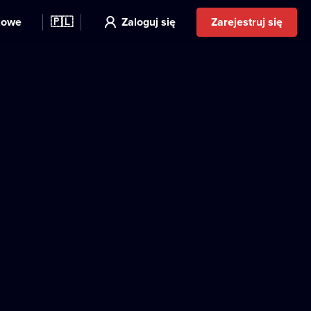
kowe
🇵🇱
Zaloguj się
Zarejestruj się