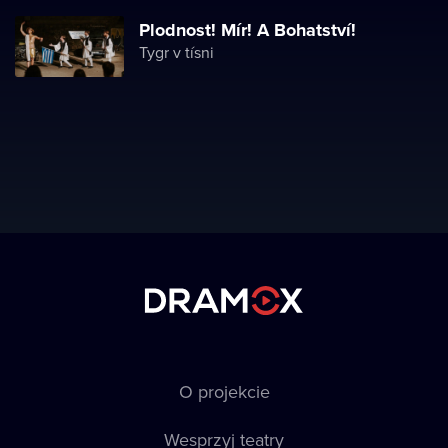
Plodnost! Mír! A Bohatství!
Tygr v tísni
O projekcie
Wesprzyj teatry