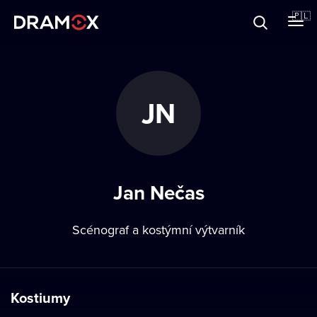
O Dramoxie
🇵🇱
Karty podarunkowe
JN
Zarejestruj się
Jan Nečas
Scénograf a kostýmní výtvarník
Kostiumy