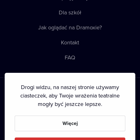
Dla szkół
Jak oglądać na Dramoxie?
Kontakt
FAQ
Drogi widzu, na naszej stronie używamy
ciasteczek, aby Twoje wrażenia teatralne
mogły być jeszcze lepsze.
Warunki korzystania
•
Polityka prywatności
•
Ciasteczka
•
Prawa autorskie
Więcej
Since September 2024, Dramox s.r.o. is owned by the