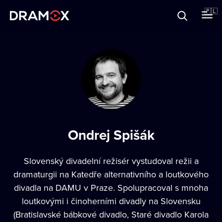
O Dramoxie
🇵🇱
Karty podarunkowe
Zarejestruj się
Ondrej Spišák
Slovenský divadelní režisér vystudoval režii a
dramaturgii na Katedře alternativního a loutkového
divadla na DAMU v Praze. Spolupracoval s mnoha
loutkovými i činoherními divadly na Slovensku
(Bratislavské bábkové divadlo, Staré divadlo Karola