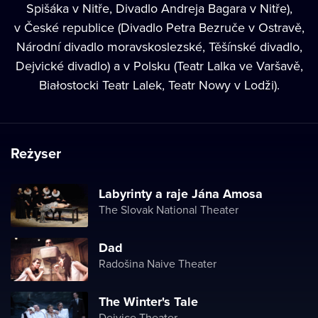
Spišáka v Nitře, Divadlo Andreja Bagara v Nitře),
v České republice (Divadlo Petra Bezruče v Ostravě,
Národní divadlo moravskoslezské, Těšínské divadlo,
Dejvické divadlo) a v Polsku (Teatr Lalka ve Varšavě,
Białostocki Teatr Lalek, Teatr Nowy v Lodži).
Reżyser
Labyrinty a raje Jána Amosa
The Slovak National Theater
Dad
Radošina Naive Theater
The Winter's Tale
Dejvice Theater