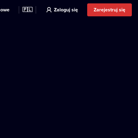
kowe
🇵🇱
Zaloguj się
Zarejestruj się