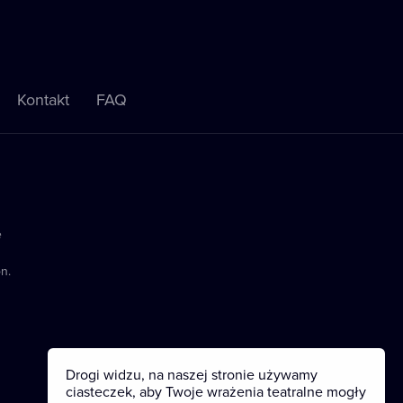
Kontakt
FAQ
e
n.
Drogi widzu, na naszej stronie używamy
ciasteczek, aby Twoje wrażenia teatralne mogły