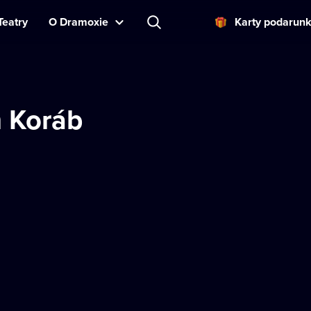
Teatry
O Dramoxie
Karty podarun
 Koráb