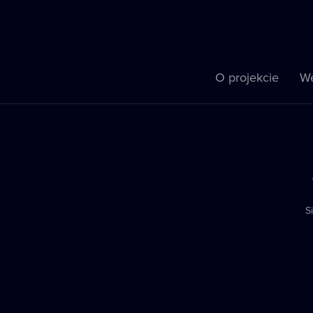
O projekcie
We
S