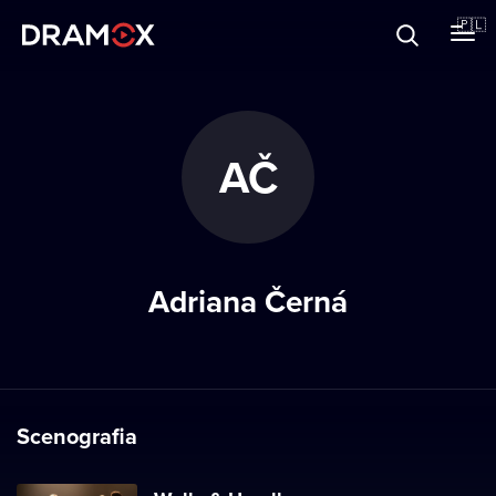
O Dramoxie
🇵🇱
Karty podarunkowe
AČ
Zarejestruj się
Adriana Černá
Scenografia