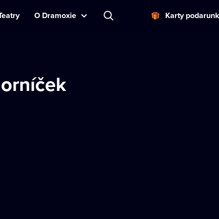
Teatry
O Dramoxie
Karty podarun
Horníček