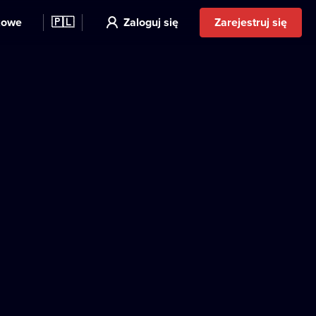
kowe
🇵🇱
Zaloguj się
Zarejestruj się