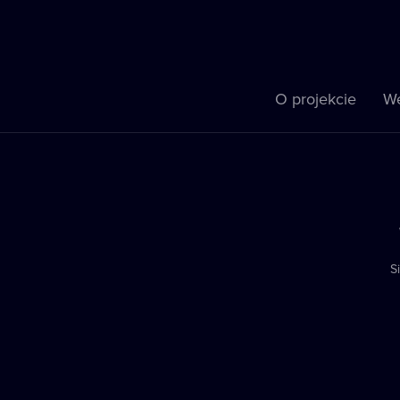
O projekcie
We
S