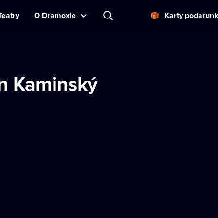
Teatry
O Dramoxie
Karty podarun
n Kaminský