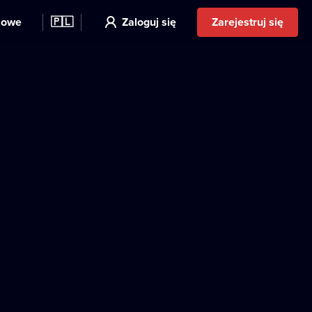
kowe
🇵🇱
Zaloguj się
Zarejestruj się