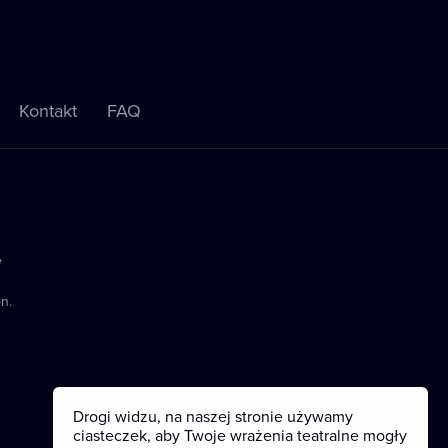
Kontakt
FAQ
e
n.
Drogi widzu, na naszej stronie używamy
ciasteczek, aby Twoje wrażenia teatralne mogły