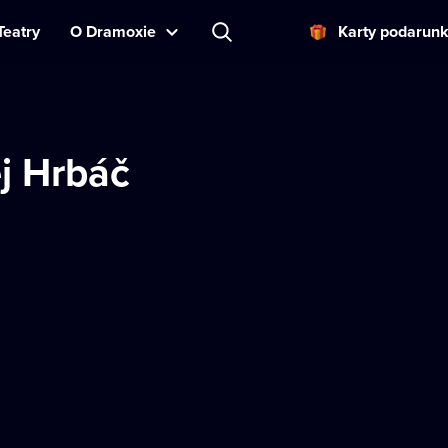
Teatry
O Dramoxie
Karty podarun
j Hrbáč