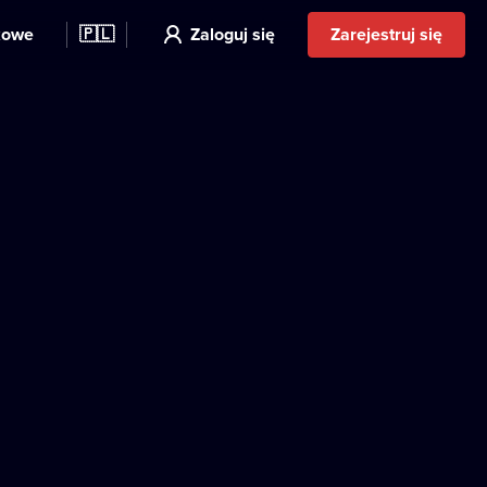
kowe
🇵🇱
Zaloguj się
Zarejestruj się