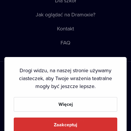
Dla szkół
Jak oglądać na Dramoxie?
Kontakt
FAQ
Drogi widzu, na naszej stronie używamy
ciasteczek, aby Twoje wrażenia teatralne
mogły być jeszcze lepsze.
Warunki korzystania
•
Polityka prywatności
•
Ciasteczka
•
Prawa autorskie
Więcej
Since September 2024, Dramox s.r.o. is owned by the
Livesport Foundation.
Zaakceptuj