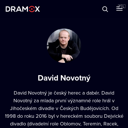
O Dramoxie
🇵🇱
Karty podarunkowe
Zarejestruj się
David Novotný
David Novotný je český herec a dabér. David
Novotný za mlada první významné role hrál v
Jihočeském divadle v Českých Budějovicích. Od
1998 do roku 2016 byl v hereckém souboru Dejvické
divadlo (divadelní role Oblomov, Teremin, Racek,