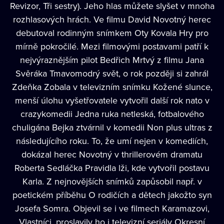
Revizor, Tři sestry). Jeho hlas můžete slyšet v mnoha
rozhlasových hrách. Ve filmu David Novotný herec
debutoval rodinným snímkem Oty Kovala Hry pro
mírně pokročilé. Mezi filmovými postavami patří k
nejvýraznějším pilot Bedřich Mrtvý z filmu Jana
Svěráka Tmavomodrý svět, o rok později si zahrál
Zdeňka Zobala v televizním snímku Kožené slunce,
menší úlohu vyšetřovatele vytvořil další rok nato v
crazykomedii Jedna ruka netleská, fotbalového
chuligána Bejka ztvárnil v komedii Non plus ultras z
následujícího roku. To, že umí nejen v komediích,
dokázal herec Novotný v thrillerovém dramatu
Roberta Sedláčka Pravidla lži, kde vytvořil postavu
Karla. Z nejnovějších snímků zapůsobil např. v
poetickém příběhu O rodičích a dětech jakožto syn
Josefa Somra. Objevil se i ve filmech Karamazovi,
Vlastníci, proslavily ho i televizní seriály Okresní