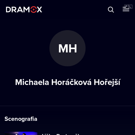
O Dramoxie
🇵🇱
Karty podarunkowe
MH
Zarejestruj się
Michaela Horáčková Hořejší
Scenografia