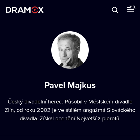
O Dramoxie
🇵🇱
Karty podarunkowe
Zarejestruj się
Pavel Majkus
Český divadelní herec. Působil v Městském divadle
Zlín, od roku 2002 je ve stálém angažmá Slováckého
divadla. Získal ocenění Největší z pierotů.