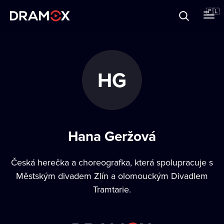
O Dramoxie
🇵🇱
Karty podarunkowe
HG
Zarejestruj się
Hana Geržová
Česká herečka a choreografka, která spolupracuje s
Městským divadem Zlín a olomouckým Divadlem
Tramtarie.