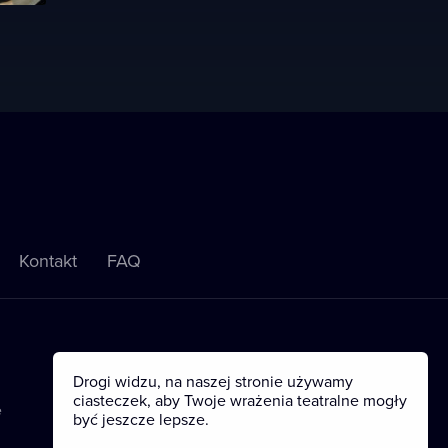
Kontakt
FAQ
Drogi widzu, na naszej stronie używamy
ciasteczek, aby Twoje wrażenia teatralne mogły
e
być jeszcze lepsze.