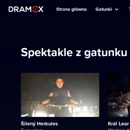
Strona główna
Gatunki
Spektakle z gatunku
Šílený Herkules
Král Lear
Tygr v tísni