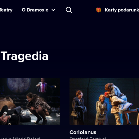
Teatry
O Dramoxie
Karty podarun
 Tragedia
Coriolanus
Městské divadlo Mladá Boleslav
Stratford Festival