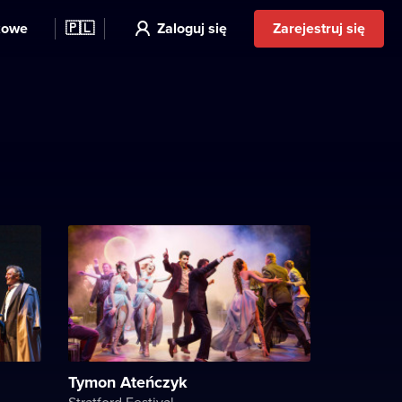
kowe
🇵🇱
Zaloguj się
Zarejestruj się
Tymon Ateńczyk
Stratford Festival