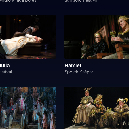
Julia
Hamlet
estival
Spolek Kašpar