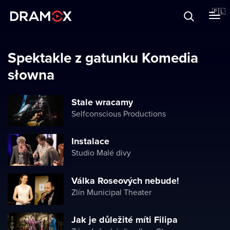
O Dramoxie
🇵🇱
Karty podarunkowe
Spektakle z gatunku Komedia
słowna
Zarejestruj się
Stale wracamy
Selfconscious Productions
Instalace
Studio Malé divy
Válka Roseových nebude!
Zlín Municipal Theater
Jak je důležité míti Filipa