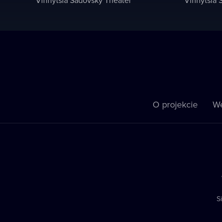
O projekcie
We
S