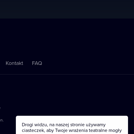
Kontakt
FAQ
e
n.
Drogi widzu, na naszej stronie używamy
ciasteczek, aby Twoje wrażenia teatralne mogły