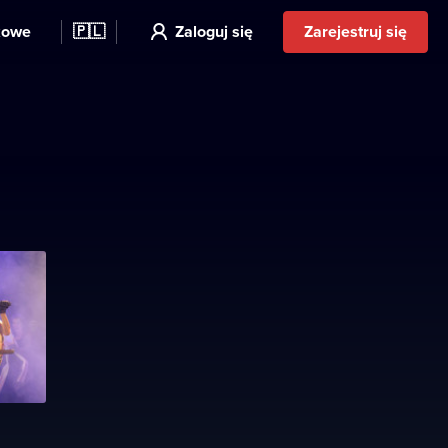
kowe
🇵🇱
Zaloguj się
Zarejestruj się