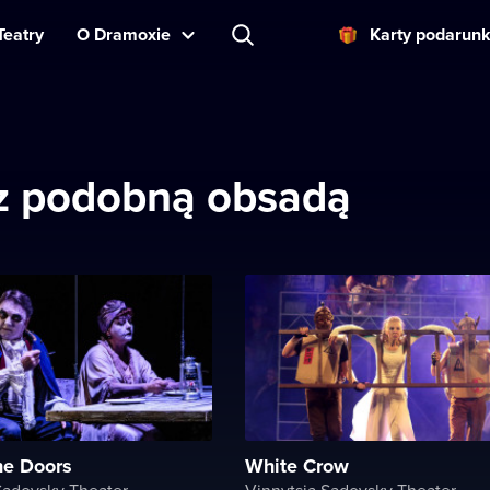
Teatry
O Dramoxie
Karty podarun
 z podobną obsadą
he Doors
White Crow
Sadovsky Theater
Vinnytsia Sadovsky Theater