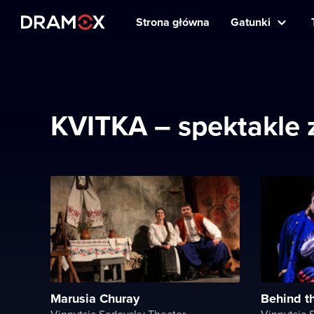
Strona główna
Gatunki
KVITKA – spektakle
Marusia Churay
Behind t
Vinnytsia Sadovsky Theater
Vinnytsia 