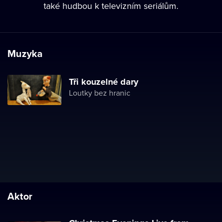
také hudbou k televizním seriálům.
Muzyka
Tři kouzelné dary
Loutky bez hranic
Aktor