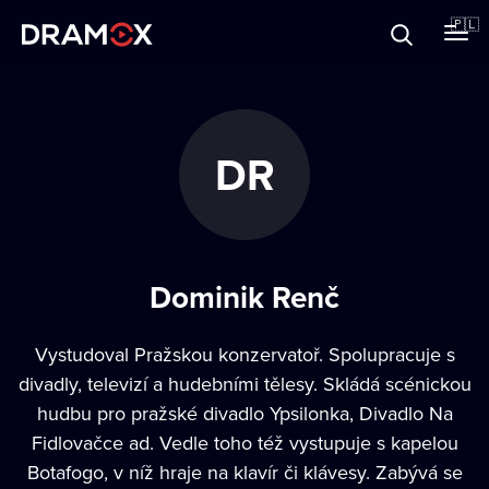
O Dramoxie
🇵🇱
Karty podarunkowe
DR
Zarejestruj się
Dominik Renč
Vystudoval Pražskou konzervatoř. Spolupracuje s
divadly, televizí a hudebními tělesy. Skládá scénickou
hudbu pro pražské divadlo Ypsilonka, Divadlo Na
Fidlovačce ad. Vedle toho též vystupuje s kapelou
Botafogo, v níž hraje na klavír či klávesy. Zabývá se