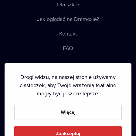
Dla szkół
Jak oglądać na Dramoxie?
Kontakt
FAQ
Drogi widzu, na naszej stronie używamy
ciasteczek, aby Twoje wrażenia teatralne
mogły być jeszcze lepsze.
Warunki korzystania
•
Polityka prywatności
•
Ciasteczka
•
Prawa autorskie
Więcej
Since September 2024, Dramox s.r.o. is owned by the
Livesport Foundation.
Zaakceptuj